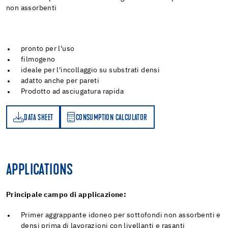
non assorbenti
pronto per l'uso
filmogeno
ideale per l'incollaggio su substrati densi
adatto anche per pareti
Prodotto ad asciugatura rapida
DATA SHEET
CONSUMPTION CALCULATOR
ET
PTION CALCULATOR
APPLICATIONS
Principale campo di applicazione:
Primer aggrappante idoneo per sottofondi non assorbenti e
densi prima di lavorazioni con livellanti e rasanti