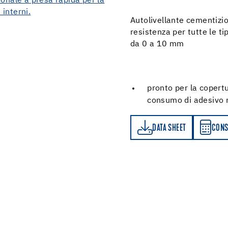
Autolivellante cementizi
resistenza per tutte le t
da 0 a 10 mm
pronto per la copertu
consumo di adesivo r
DATA SHEET
CONSUMPTION CALCULATOR
DATA SHEET
CONS